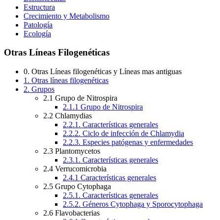
Estructura
Crecimiento y Metabolismo
Patología
Ecología
Otras Líneas Filogenéticas
0. Otras Líneas filogenéticas y Líneas mas antiguas
1. Otras líneas filogenéticas
2. Grupos
2.1 Grupo de Nitrospira
2.1.1 Grupo de Nitrospira
2.2 Chlamydias
2.2.1. Características generales
2.2.2. Ciclo de infección de Chlamydia
2.2.3. Especies patógenas y enfermedades
2.3 Plantomycetos
2.3.1. Características generales
2.4 Verrucomicrobia
2.4.1 Características generales
2.5 Grupo Cytophaga
2.5.1. Características generales
2.5.2. Géneros Cytophaga y Sporocytophaga
2.6 Flavobacterias