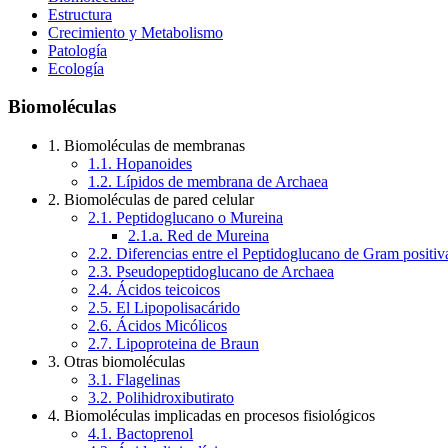
Estructura
Crecimiento y Metabolismo
Patología
Ecología
Biomoléculas
1. Biomoléculas de membranas
1.1. Hopanoides
1.2. Lípidos de membrana de Archaea
2. Biomoléculas de pared celular
2.1. Peptidoglucano o Mureina
2.1.a. Red de Mureina
2.2. Diferencias entre el Peptidoglucano de Gram positi
2.3. Pseudopeptidoglucano de Archaea
2.4. Ácidos teicoicos
2.5. El Lipopolisacárido
2.6. Ácidos Micólicos
2.7. Lipoproteina de Braun
3. Otras biomoléculas
3.1. Flagelinas
3.2. Polihidroxibutirato
4. Biomoléculas implicadas en procesos fisiológicos
4.1. Bactoprenol