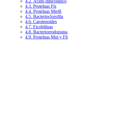
4.2. Ácido dipicolínico
4.3. Proteínas Fts
4.4. Proteínas MreB
4.5. Bacterioclorofila
4.6. Carotenoides
4.7. Ficobilinas
4.8. Bacteriorrodopsina
4.9. Proteínas Mot y Fli