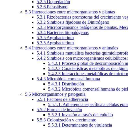
5.2.5 Depredación
5.2.6 Parasitismo
5.3 Interacciones entre microorganismos y plantas
5.3.1 Rizobacterias promotoras del crecimiento veg
5.3.2 Simbiosis fijadoras de Dinitrógeno
5.3.3 Microorganismos patógenos de plantas. Mec
5.3.4 Bacterias fitopatógenas
5.3.5 Agrobacterium
5.3.5 Agrobacterium
5.4 Interacciones entre microorganismos y animales
5.4.1 Simbiosis mutualista bacterias quimiolitotro
5.4.2 Simbiosis con microorganismos celulolítico
5.4.2.1 Proceso global de descomposición a
5.4.2.2 Características metabólicas de algun
5.4.2.3 Interacciones metabólicas de micro
5.4.3 Microbiota comensal humana
5.4.3.1 Distribución
5.4.3.2 Microbiota comensal humana de pie
5.5 Microorganismos y patogenia
5.5.1 Factores de adherencia
5.5.1.1. Adherencia específica a células epite
5.5.2 Formas de invasión
5.5.2.1 Invasión a través del epitelio
5.5.3 Colonización y crecimiento
5.5.3.1 Determinantes de virulencia