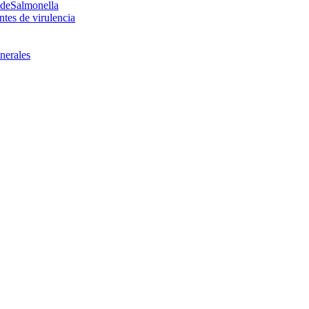
a deSalmonella
ntes de virulencia
enerales