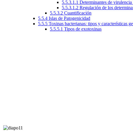
5.5.3.1.1 Determinantes de virulenci
5.5.3.1.2 Regulación de los determina
5.5.3.2 Cuantificación
5.5.4 Islas de Patogenicidad
5.5.5 Toxinas bacterianas: tipos y características g
5.5.5.1 Tipos de exotoxinas