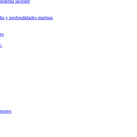
istema lacustre
dia y profundidades marinas
es
e.
rentes