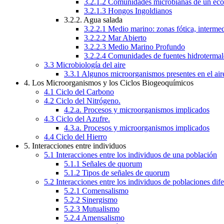
3.2.1.2 Comunidades microbianas de un ecos
3.2.1.3 Hongos Ingoldianos
3.2.2. Agua salada
3.2.2.1 Medio marino: zonas fótica, interme
3.2.2.2 Mar Abierto
3.2.2.3 Medio Marino Profundo
3.2.2.4 Comunidades de fuentes hidrotermal
3.3 Microbiología del aire
3.3.1 Algunos microorganismos presentes en el air
4. Los Microorganismos y los Ciclos Biogeoquímicos
4.1 Ciclo del Carbono
4.2 Ciclo del Nitrógeno.
4.2.a. Procesos y microorganismos implicados
4.3 Ciclo del Azufre.
4.3.a. Procesos y microorganismos implicados
4.4 Ciclo del Hierro
5. Interacciones entre individuos
5.1 Interacciones entre los individuos de una población
5.1.1 Señales de quorum
5.1.2 Tipos de señales de quorum
5.2 Interacciones entre los individuos de poblaciones dife
5.2.1 Comensalismo
5.2.2 Sinergismo
5.2.3 Mutualismo
5.2.4 Amensalismo