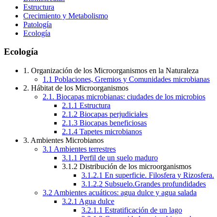
Estructura
Crecimiento y Metabolismo
Patología
Ecología
Ecología
1. Organización de los Microorganismos en la Naturaleza
1.1 Poblaciones, Gremios y Comunidades microbianas
2. Hábitat de los Microorganismos
2.1. Biocapas microbianas: ciudades de los microbios
2.1.1 Estructura
2.1.2 Biocapas perjudiciales
2.1.3 Biocapas beneficiosas
2.1.4 Tapetes microbianos
3. Ambientes Microbianos
3.1 Ambientes terrestres
3.1.1 Perfil de un suelo maduro
3.1.2 Distribución de los microorganismos
3.1.2.1 En superficie. Filosfera y Rizosfera.
3.1.2.2 Subsuelo.Grandes profundidades
3.2 Ambientes acuáticos: agua dulce y agua salada
3.2.1 Agua dulce
3.2.1.1 Estratificación de un lago