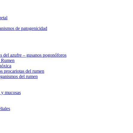
etal
anismos de patogenicidad
fas del azufre – gusanos pogonóforos
s: Rumen
nóxica
os procariotas del rumen
organismos del rumen
l y mucosas
liales