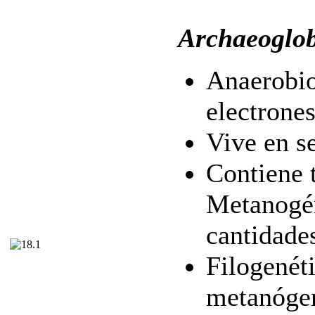
Archaeoglo
Anaerobio,
electrone
Vive en s
Contiene 
Metanogén
cantidade
Filogenét
metanóge