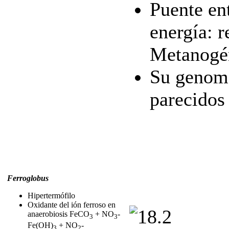
Puente en
energía: r
Metanogé
Su genoma
parecidos
Ferroglobus
Hipertermófilo
Oxidante del ión ferroso en
anaerobiosis FeCO
+ NO
-
3
3
Fe(OH)
+ NO
-
3
2