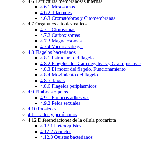
4.6 Estructuras membranosas internas
4.6.1 Mesosomas
4.6.2 Tilacoides
4.6.3 Cromatóforos y Citomembranas
4.7 Orgánulos citoplasmáticos
4.7.1 Clorosomas
4.7.2 Carboxisomas
4.7.3 Magnetosomas
4.7.4 Vacuolas de gas
4.8 Flagelos bacterianos
4.8.1 Estructura del flagelo
4.8.2 Flagelos de Gram negativas y Gram positiva
4.8.3 El motor del flagelo. Funcionamiento
4.8.4 Movimiento del flagelo
4.8.5 Taxias
4.8.6 Flagelos periplásmicos
4.9 Fimbrias o pelos
4.9.1 Fimbrias adhesivas
4.9.2 Pelos sexuales
4.10 Prostecas
4.11 Tallos y pedúnculos
4.12 Diferenciaciones de la célula procariota
4.12.1 Heteroquistes
4.12.2 Acinetos
4.12.3 Quistes bacterianos