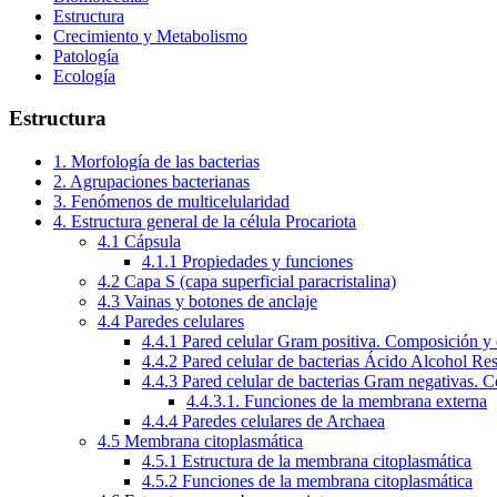
Estructura
Crecimiento y Metabolismo
Patología
Ecología
Estructura
1. Morfología de las bacterias
2. Agrupaciones bacterianas
3. Fenómenos de multicelularidad
4. Estructura general de la célula Procariota
4.1 Cápsula
4.1.1 Propiedades y funciones
4.2 Capa S (capa superficial paracristalina)
4.3 Vainas y botones de anclaje
4.4 Paredes celulares
4.4.1 Pared celular Gram positiva. Composición y 
4.4.2 Pared celular de bacterias Ácido Alcohol Res
4.4.3 Pared celular de bacterias Gram negativas. 
4.4.3.1. Funciones de la membrana externa
4.4.4 Paredes celulares de Archaea
4.5 Membrana citoplasmática
4.5.1 Estructura de la membrana citoplasmática
4.5.2 Funciones de la membrana citoplasmática