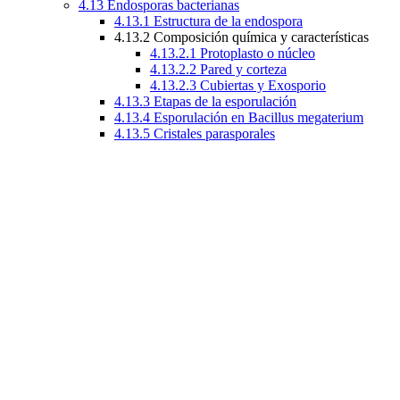
4.13 Endosporas bacterianas
4.13.1 Estructura de la endospora
4.13.2 Composición química y características
4.13.2.1 Protoplasto o núcleo
4.13.2.2 Pared y corteza
4.13.2.3 Cubiertas y Exosporio
4.13.3 Etapas de la esporulación
4.13.4 Esporulación en Bacillus megaterium
4.13.5 Cristales parasporales