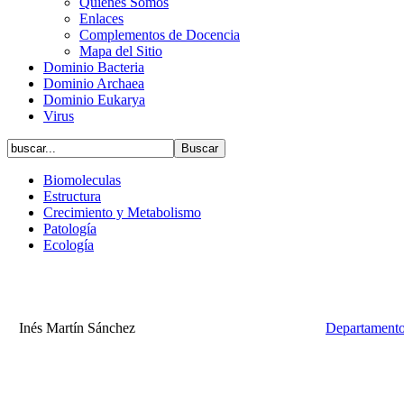
Quiénes Somos
Enlaces
Complementos de Docencia
Mapa del Sitio
Dominio Bacteria
Dominio Archaea
Dominio Eukarya
Virus
Biomoleculas
Estructura
Crecimiento y Metabolismo
Patología
Ecología
Inés Martín Sánchez
Departamento