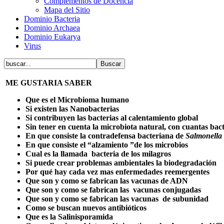
Complementos de Docencia
Mapa del Sitio
Dominio Bacteria
Dominio Archaea
Dominio Eukarya
Virus
ME GUSTARIA SABER
Que es el Microbioma humano
Si existen las Nanobacterias
Si contribuyen las bacterias al calentamiento global
Sin tener en cuenta la microbiota natural, con cuantas ba
En que consiste la contradefensa bacteriana de
Salmonella
En que consiste el “alzamiento ”de los microbios
Cual es la llamada bacteria de los milagros
Si puede crear problemas ambientales la biodegradación
Por qué hay cada vez mas enfermedades reemergentes
Que son y como se fabrican las vacunas de ADN
Que son y como se fabrican las vacunas conjugadas
Que son y como se fabrican las vacunas de subunidad
Como se buscan nuevos antibióticos
Que es la Salinisporamida